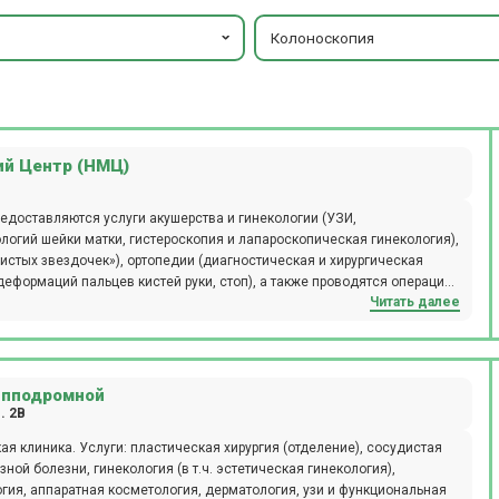
Колоноскопия
й Центр (НМЦ)
едоставляются услуги акушерства и гинекологии (УЗИ,
логий шейки матки, гистероскопия и лапароскопическая гинекология),
истых звездочек»), ортопедии (диагностическая и хирургическая
деформаций пальцев кистей руки, стоп), а также проводятся операции
Читать далее
 (холецистэктомия, герниопластика) и проктологии, ультразвуковой и
ро- и колоноскопия). В Немецком Медицинском Центре DMZ
пии: медицинский фитнес, ударно-волновая терапия, лечебный
записи.
Ипподромной
. 2В
 клиника. Услуги: пластическая хирургия (отделение), сосудистая
зной болезни, гинекология (в т.ч. эстетическая гинекология),
огия, аппаратная косметология, дерматология, узи и функциональная