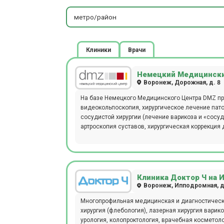
метро/район
Клиники
Врачи
Немецкий Медицински
Воронеж, Дорожная, д. 8
На базе Немецкого Медицинского Центра DMZ пр
видеокольпоскопия, хирургическое лечение пато
сосудистой хирургии (лечение варикоза и «сосуд
артроскопия суставов, хирургическая коррекция 
по эндопротезированию любых суставов, хирургии
функциональной диагностики, эндоскопии (гаст
предлагаются услуги реабилитации и физиотера
массаж. Прием проводится по предварительной 
Клиника Доктор Ч на 
Воронеж, Ипподромная, д
Многопрофильная медицинская и диагностическая
хирургия (флебология), лазерная хирургия варико
урология, колопроктология, врачебная косметол