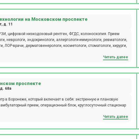
ехнологии на Московском проспекте
, д. 11
УЗИ, цифровой низкодозовый рентген, ФГДС, колоноскопия. Прием
ги, неврологи, эндокринологи, аллергологи-иммунологи, ревматологи,
ги, ЛОР-врачи, дерматовенерологи, косметологи, стоматологи, хирурги,
Читать далее
инском проспекте
д. 68а
нтр в Воронеже, который включает в себя: экстренную и плановую
 амбулаторный прием, операционный блок, круглосуточный стационар
Читать далее