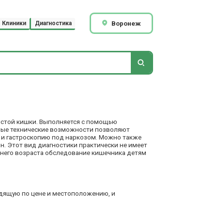
Воронеж
Клиники
Диагностика
лстой кишки. Выполняется с помощью
нные технические возможности позволяют
 и
гастроскопию
под наркозом. Можно также
. Этот вид диагностики практически не имеет
тнего возраста обследование кишечника детям
одящую по цене и местоположению, и