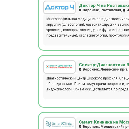
Доктор Ч на Ростовск
Воронеж, Ростовская, д. 4
Многопрофильная медицинская и диагностическая клиника. Услуги: пластическая хирургия (
хирургия (флебология), лазерная хирургия варикозной болезни, гинекология (в т.ч. эстетическая гинекология),
урология, колопроктология, узи и функциональная диагностика, лабораторная диагностика, медосмотры (плановые и
предварительные), отоларингология, проктологи
Спектр-Диагностика 
Воронеж, Ленинский пр-т,
Диагностический центр широкого профиля. Специ
обследованиях. Прием ведут врачи неврологи, ги
эндокринологи. Прием осуществляется по предв
Смарт Клиника на Мос
Воронеж, Московский пр-т