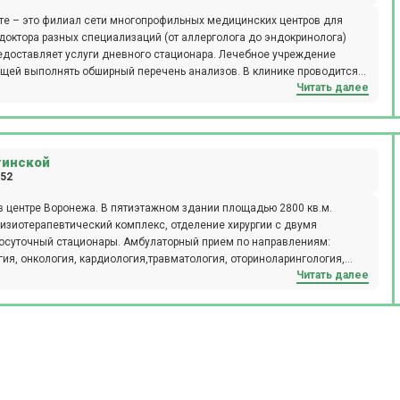
е – это филиал сети многопрофильных медицинских центров для
октора разных специализаций (от аллерголога до эндокринолога)
редоставляет услуги дневного стационара. Лечебное учреждение
щей выполнять обширный перечень анализов. В клинике проводится
Читать далее
ика, рентгенография, ЭКГ и эндоскопические исследования,
и выдача медицинских справок. На территории центра работает
 центр с отделением косметологии.
тинской
 52
 центре Воронежа. В пятиэтажном здании площадью 2800 кв.м.
изиотерапевтический комплекс, отделение хирургии с двумя
осуточный стационары. Амбулаторный прием по направлениям:
гия, онкология, кардиология,травматология, оториноларингология,
Читать далее
рургия, гастроэнтерология, ревматология, трихологиия, педиатрия,
медицинском центре можно получить экспертные консультации детских
риятий аппаратной диагностики: КТ, УЗИ, ЭКГ, ЭЭГ, рентген,
вание АД, а также все виды эндоскопических исследований (в т.ч.
 дом. Клиника работает без выходных. Прием осуществляется по