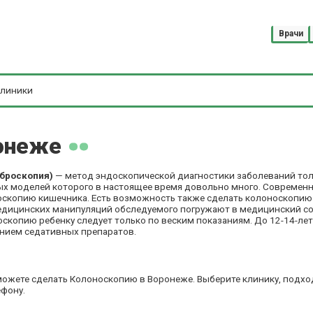
Врачи
ронеже
иброскопия)
— метод эндоскопической диагностики заболеваний то
ных моделей которого в настоящее время довольно много. Совреме
оскопию кишечника. Есть возможность также сделать колоноскопию
медицинских манипуляций обследуемого погружают в медицинский сон
оскопию ребенку следует только по веским показаниям. До 12-14-ле
ением седативных препаратов.
 можете сделать Колоноскопию в Воронеже. Выберите клинику, подх
ефону.