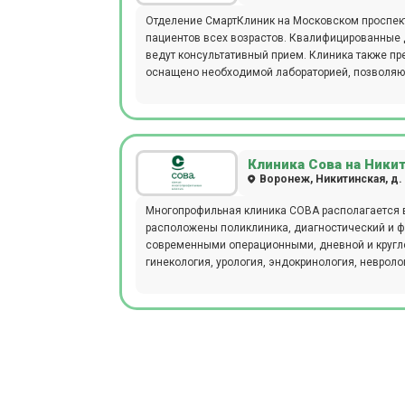
Отделение СмартКлиник на Московском проспект
пациентов всех возрастов. Квалифицированные д
ведут консультативный прием. Клиника также п
оснащено необходимой лабораторией, позволяю
ультразвуковая диагностика, МРТ и КТ диагност
осуществляется оформление больничных листов 
круглосуточный травмпункт и восстановительный
Клиника Сова на Ники
Воронеж, Никитинская, д.
Многопрофильная клиника СОВА располагается в
расположены поликлиника, диагностический и ф
современными операционными, дневной и кругл
гинекология, урология, эндокринология, невроло
терапия, дерматовенерология, офтальмология, хи
нефрология, пульмонология и психотерапия. В 
специалистов, сдать анализы и пройти ряд мероп
аудиометрию, спирографию, суточное мониториро
под наркозом). Осуществляется выезд врачей на
предварительной записи.